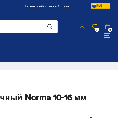
Гарантия
Доставка
Оплата
RUB
3
0
чный Norma 10-16 мм
₽
₽
43,12
43,12