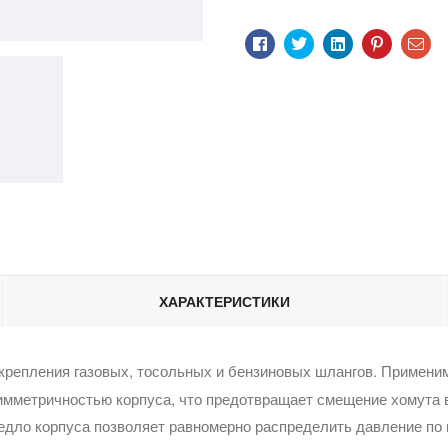
Facebook
Twitter
LinkedIn
Pinterest
Эл
по
ХАРАКТЕРИСТИКИ
репления газовых, тосольных и бензиновых шлангов. Применим д
имметричностью корпуса, что предотвращает смещение хомута в
едло корпуса позволяет равномерно распределить давление по 