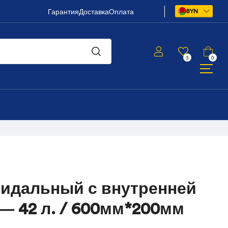
Гарантия
Доставка
Оплата
BYN
3
0
идальный с внутренней
— 42 л. / 600мм*200мм
243,81
247,50
BYN
BYN